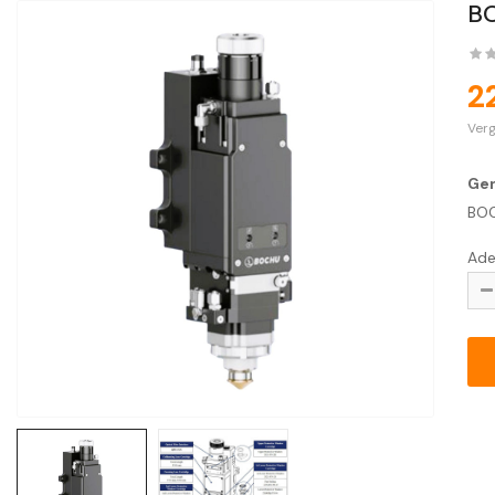
BO
2
Verg
Gen
BOC
Ade