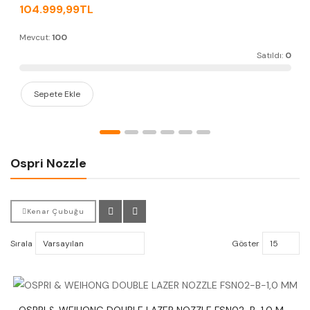
104.999,99TL
Mevcut:
100
Satıldı:
0
Sepete Ekle
Ospri Nozzle
Kenar Çubuğu
Sırala
Göster
O
SPRI & WEIHONG DOUBLE LAZER NOZZLE FSN02-B-1,0 MM