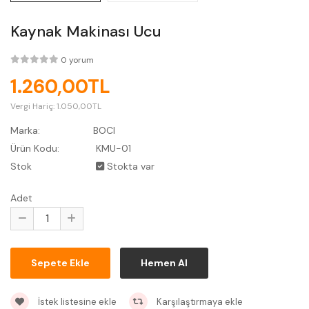
Kaynak Makinası Ucu
0 yorum
1.260,00TL
Vergi Hariç:
1.050,00TL
Marka:
BOCI
Ürün Kodu:
KMU-01
Stok
Stokta var
Adet
İstek listesine ekle
Karşılaştırmaya ekle