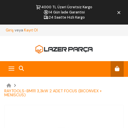
4000 TL Üzeri Ücretsiz Kargo
14 Gün İade Garantisi
24 Saatte Hızlı Kargo
Giriş
veya
Kayıt Ol
RAYTOOLS-BM111 3,3kW 2 ADET FOCUS (BICONVEX +
MENISCUS)