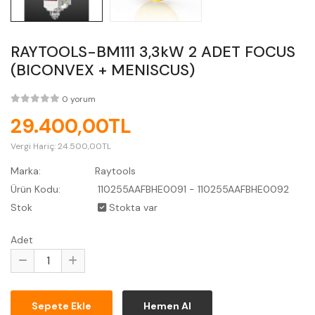
RAYTOOLS-BM111 3,3kW 2 ADET FOCUS
(BICONVEX + MENISCUS)
0 yorum
29.400,00TL
Vergi Hariç:
24.500,00TL
Marka:
Raytools
Ürün Kodu:
110255AAFBHE0091 - 110255AAFBHE0092
Stok
Stokta var
Adet